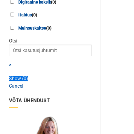
Digitaalne kaksik
(
0
)
Haldus
(
0
)
Muinsuskaitse
(
0
)
Otsi
Search
×
Show
(
0
)
Cancel
VÕTA ÜHENDUST