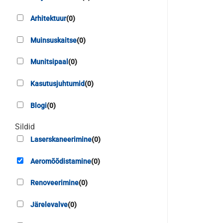
Arhitektuur
(
0
)
Muinsuskaitse
(
0
)
Munitsipaal
(
0
)
Kasutusjuhtumid
(
0
)
Blogi
(
0
)
Sildid
Laserskaneerimine
(
0
)
Aeromõõdistamine
(
0
)
Renoveerimine
(
0
)
Järelevalve
(
0
)