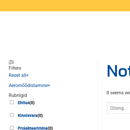
Skip
to
content
No
Filters
Reset all
×
Aeromõõdistamine
×
It seems we
Rubriigid
Ehitus
(
0
)
Kinnisvara
(
0
)
Projekteerimine
(
0
)