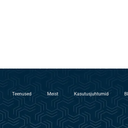
Teenused
Meist
Kasutusjuhtumid
B